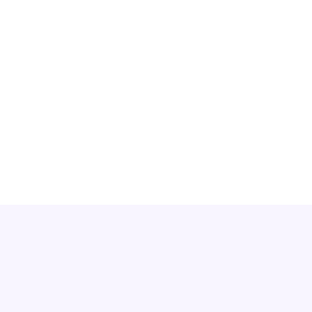
クトリ
お客様サポート
Tools Directory
プライバシーポリシー